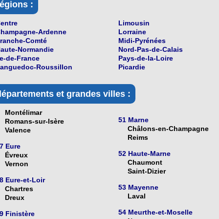
égions :
entre
Limousin
hampagne-Ardenne
Lorraine
ranche-Comté
Midi-Pyrénées
aute-Normandie
Nord-Pas-de-Calais
le-de-France
Pays-de-la-Loire
anguedoc-Roussillon
Picardie
départements et grandes villes :
Montélimar
51 Marne
Romans-sur-Isère
Châlons-en-Champagne
Valence
Reims
7 Eure
52 Haute-Marne
Évreux
Chaumont
Vernon
Saint-Dizier
8 Eure-et-Loir
53 Mayenne
Chartres
Laval
Dreux
54 Meurthe-et-Moselle
9 Finistère