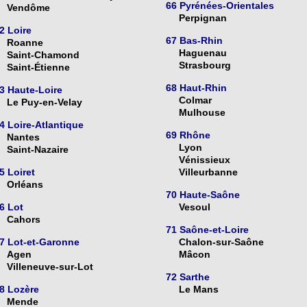
66 Pyrénées-Orientales
Vendôme
Perpignan
2 Loire
67 Bas-Rhin
Roanne
Haguenau
Saint-Chamond
Strasbourg
Saint-Étienne
68 Haut-Rhin
3 Haute-Loire
Colmar
Le Puy-en-Velay
Mulhouse
4 Loire-Atlantique
69 Rhône
Nantes
Lyon
Saint-Nazaire
Vénissieux
5 Loiret
Villeurbanne
Orléans
70 Haute-Saône
6 Lot
Vesoul
Cahors
71 Saône-et-Loire
7 Lot-et-Garonne
Chalon-sur-Saône
Agen
Mâcon
Villeneuve-sur-Lot
72 Sarthe
8 Lozère
Le Mans
Mende