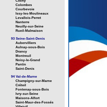
Clichy
Colombes
Courbevoie
Issy-les-Moulineaux
Levallois-Perret
Nanterre
Neuilly-sur-Seine
Rueil-Malmaison
93 Seine-Saint-Denis
Aubervilliers
Aulnay-sous-Bois
Drancy
Montreuil
Noisy-le-Grand
Pantin
Saint-Denis
94 Val-de-Marne
Champigny-sur-Marne
Créteil
Fontenay-sous-Bois
Ivry-sur-Seine
Maisons-Alfort
Saint-Maur-des-Fossés
Villejuif