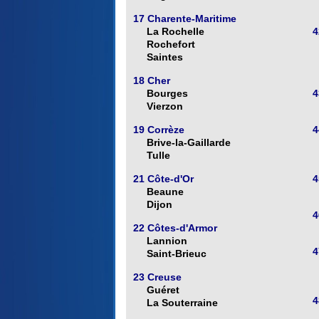
17 Charente-Maritime
La Rochelle
4
Rochefort
Saintes
18 Cher
Bourges
4
Vierzon
19 Corrèze
4
Brive-la-Gaillarde
Tulle
21 Côte-d'Or
4
Beaune
Dijon
4
22 Côtes-d'Armor
Lannion
4
Saint-Brieuc
23 Creuse
Guéret
4
La Souterraine