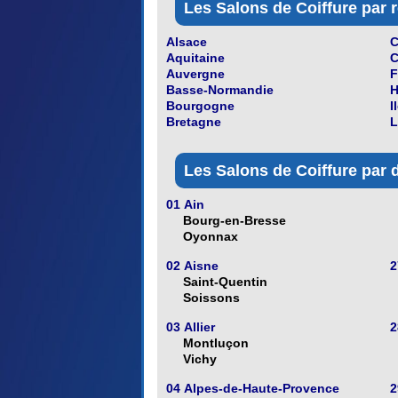
Les Salons de Coiffure par r
Alsace
C
Aquitaine
C
Auvergne
F
Basse-Normandie
H
Bourgogne
I
Bretagne
L
Les Salons de Coiffure par 
01 Ain
Bourg-en-Bresse
Oyonnax
02 Aisne
2
Saint-Quentin
Soissons
03 Allier
2
Montluçon
Vichy
04 Alpes-de-Haute-Provence
2