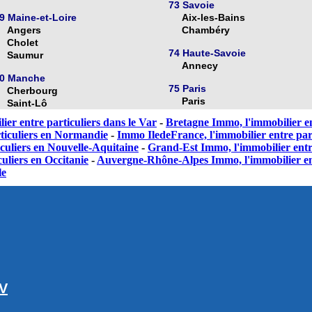
73 Savoie
9 Maine-et-Loire
Aix-les-Bains
Angers
Chambéry
Cholet
74 Haute-Savoie
Saumur
Annecy
0 Manche
75 Paris
Cherbourg
Paris
Saint-Lô
ier entre particuliers dans le Var
-
Bretagne Immo, l'immobilier en
ticuliers en Normandie
-
Immo IledeFrance, l'immobilier entre part
culiers en Nouvelle-Aquitaine
-
Grand-Est Immo, l'immobilier entr
uliers en Occitanie
-
Auvergne-Rhône-Alpes Immo, l'immobilier en
le
GV