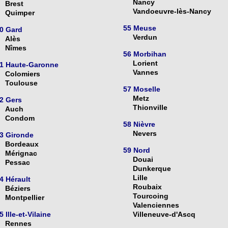
Nancy
Brest
Vandoeuvre-lès-Nancy
Quimper
55 Meuse
0 Gard
Verdun
Alès
Nîmes
56 Morbihan
Lorient
1 Haute-Garonne
Vannes
Colomiers
Toulouse
57 Moselle
Metz
2 Gers
Thionville
Auch
Condom
58 Nièvre
Nevers
3 Gironde
Bordeaux
59 Nord
Mérignac
Douai
Pessac
Dunkerque
Lille
4 Hérault
Roubaix
Béziers
Tourcoing
Montpellier
Valenciennes
5 Ille-et-Vilaine
Villeneuve-d'Ascq
Rennes