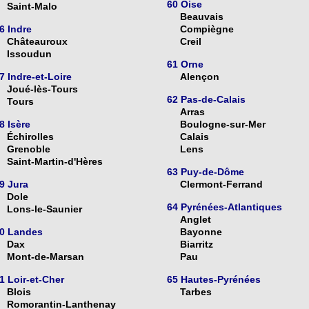
60 Oise
Saint-Malo
Beauvais
6 Indre
Compiègne
Châteauroux
Creil
Issoudun
61 Orne
7 Indre-et-Loire
Alençon
Joué-lès-Tours
62 Pas-de-Calais
Tours
Arras
8 Isère
Boulogne-sur-Mer
Échirolles
Calais
Grenoble
Lens
Saint-Martin-d'Hères
63 Puy-de-Dôme
9 Jura
Clermont-Ferrand
Dole
64 Pyrénées-Atlantiques
Lons-le-Saunier
Anglet
0 Landes
Bayonne
Dax
Biarritz
Mont-de-Marsan
Pau
1 Loir-et-Cher
65 Hautes-Pyrénées
Blois
Tarbes
Romorantin-Lanthenay