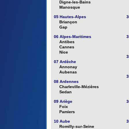
Digne-les-Bains
Manosque
05 Hautes-Alpes
3
Briançon
Gap
06 Alpes-Maritimes
3
Antibes
Cannes
Nice
3
07 Ardèche
Annonay
Aubenas
3
08 Ardennes
Charleville-Mézières
Sedan
09 Ariège
3
Foix
Pamiers
10 Aube
3
Romilly-sur-Seine