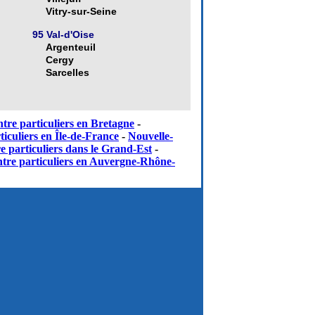
Vitry-sur-Seine
95 Val-d'Oise
Argenteuil
Cergy
Sarcelles
tre particuliers en Bretagne
-
iculiers en Île-de-France
-
Nouvelle-
e particuliers dans le Grand-Est
-
tre particuliers en Auvergne-Rhône-