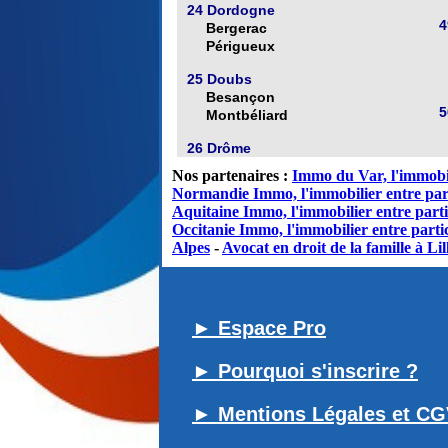
24 Dordogne
4
Bergerac
Périgueux
25 Doubs
Besançon
5
Montbéliard
26 Drôme
Nos partenaires :
Immo du Var, l'immobil
Normandie Immo, l'immobilier entre par
Aquitaine Immo, l'immobilier entre parti
Occitanie Immo, l'immobilier entre partic
Alpes
-
Avocat en droit de la famille à Lil
► Espace Pro
► Pourquoi s'inscrire ?
► Mentions Légales et C