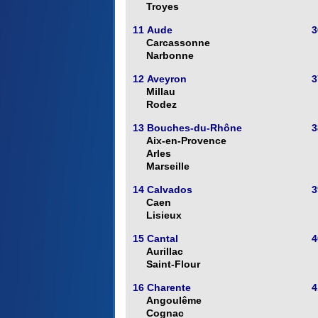
Troyes
11 Aude
3
Carcassonne
Narbonne
12 Aveyron
3
Millau
Rodez
13 Bouches-du-Rhône
3
Aix-en-Provence
Arles
Marseille
14 Calvados
3
Caen
Lisieux
15 Cantal
4
Aurillac
Saint-Flour
16 Charente
4
Angoulême
Cognac