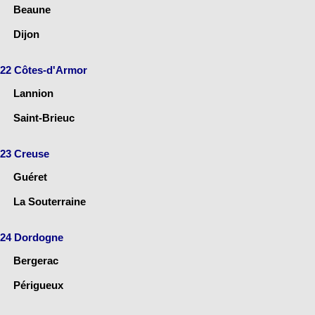
Beaune
Dijon
22 Côtes-d'Armor
Lannion
Saint-Brieuc
23 Creuse
Guéret
La Souterraine
24 Dordogne
Bergerac
Périgueux