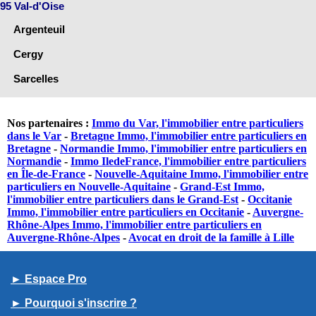
95 Val-d'Oise
Argenteuil
Cergy
Sarcelles
Nos partenaires :
Immo du Var, l'immobilier entre particuliers
dans le Var
-
Bretagne Immo, l'immobilier entre particuliers en
Bretagne
-
Normandie Immo, l'immobilier entre particuliers en
Normandie
-
Immo IledeFrance, l'immobilier entre particuliers
en Île-de-France
-
Nouvelle-Aquitaine Immo, l'immobilier entre
particuliers en Nouvelle-Aquitaine
-
Grand-Est Immo,
l'immobilier entre particuliers dans le Grand-Est
-
Occitanie
Immo, l'immobilier entre particuliers en Occitanie
-
Auvergne-
Rhône-Alpes Immo, l'immobilier entre particuliers en
Auvergne-Rhône-Alpes
-
Avocat en droit de la famille à Lille
► Espace Pro
► Pourquoi s'inscrire ?