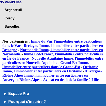
95 Val-d'Oise
Argenteuil
Cergy
Sarcelles
Nos partenaires :
Immo du Var, l'immobilier entre particuliers
dans le Var
-
Bretagne Immo, l'immobilier entre particuliers en
Bretagne
-
Normandie Immo, l'immobilier entre particuliers en
Normandie
-
Immo IledeFrance, l'immobilier entre particuliers
en Île-de-France
-
Nouvelle-Aquitaine Immo, l'immobilier entre
particuliers en Nouvelle-Aquitaine
-
Grand-Est Immo,
l'immobilier entre particuliers dans le Grand-Est
-
Occitanie
Immo, l'immobilier entre particuliers en Occitanie
-
Auvergne-
Rhône-Alpes Immo, l'immobilier entre particuliers en
Auvergne-Rhône-Alpes
-
Avocat en droit de la famille à Lille
► Espace Pro
► Pourquoi s'inscrire ?