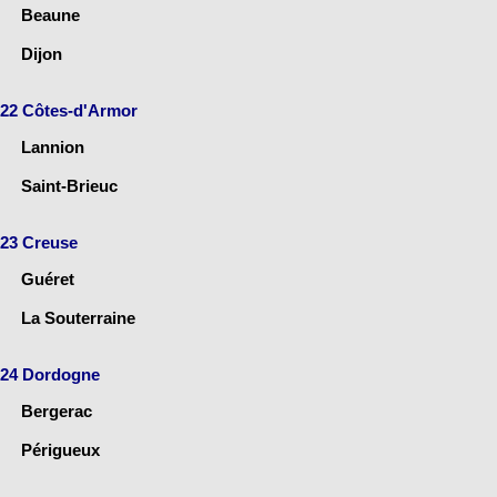
Beaune
Dijon
22 Côtes-d'Armor
Lannion
Saint-Brieuc
23 Creuse
Guéret
La Souterraine
24 Dordogne
Bergerac
Périgueux