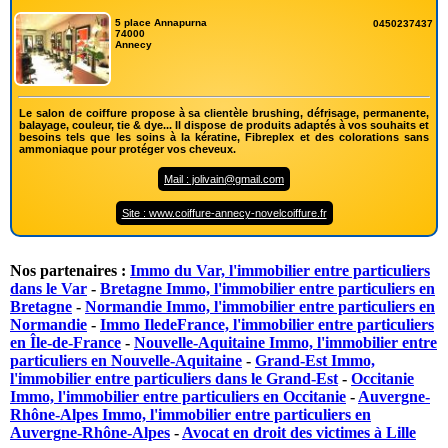
5 place Annapurna
0450237437
74000
Annecy
Le salon de coiffure propose à sa clientèle brushing, défrisage, permanente,
balayage, couleur, tie & dye... Il dispose de produits adaptés à vos souhaits et
besoins tels que les soins à la kératine, Fibreplex et des colorations sans
ammoniaque pour protéger vos cheveux.
Mail : jolivain@gmail.com
Site : www.coiffure-annecy-novelcoiffure.fr
Nos partenaires :
Immo du Var, l'immobilier entre particuliers
dans le Var
-
Bretagne Immo, l'immobilier entre particuliers en
Bretagne
-
Normandie Immo, l'immobilier entre particuliers en
Normandie
-
Immo IledeFrance, l'immobilier entre particuliers
en Île-de-France
-
Nouvelle-Aquitaine Immo, l'immobilier entre
particuliers en Nouvelle-Aquitaine
-
Grand-Est Immo,
l'immobilier entre particuliers dans le Grand-Est
-
Occitanie
Immo, l'immobilier entre particuliers en Occitanie
-
Auvergne-
Rhône-Alpes Immo, l'immobilier entre particuliers en
Auvergne-Rhône-Alpes
-
Avocat en droit des victimes à Lille