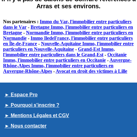
Arras et ses environs.
Nos partenaires :
Immo du Var, l'immobilier entre particuliers
dans le Var
-
Bretagne Immo, l'immobilier entre particuliers en
Bretagne
-
Normandie Immo, l'immobilier entre particuliers en
Normandie
-
Immo IledeFrance, l'immobilier entre particuliers
en Île-de-France
-
Nouvelle-Aquitaine Immo, l'immobilier entre
particuliers en Nouvelle-Aquitaine
-
Grand-Est Immo,
l'immobilier entre particuliers dans le Grand-Est
-
Occitanie
Immo, l'immobilier entre particuliers en Occitanie
-
Auvergne-
Rhône-Alpes Immo, l'immobilier entre particuliers en
Auvergne-Rhône-Alpes
-
Avocat en droit des victimes à Lille
► Espace Pro
► Pourquoi s'inscrire ?
► Mentions Légales et CGV
► Nous contacter