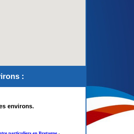
aca)
irons :
ses environs.
tre particuliers en Bretagne
-