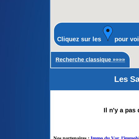
Cliquez sur les
pour voi
Recherche classique ►
Recherche classique »»»»
Les Sa
Il n'y a pas
Nos partenaires :
Immo du Var, l'immobil