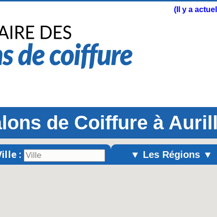
(Il y a actu
lons de Coiffure à Auril
ille :
▼ Les Régions ▼
Alsace
Aquitaine
Auvergne
Basse-Normandie