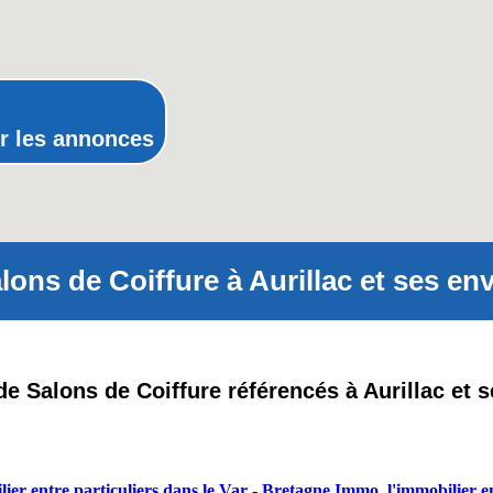
Provence-Alpes-Côte-d'Azur(p
Rhône-Alpes
r les annonces
lons de Coiffure à Aurillac et ses env
 de Salons de Coiffure référencés à Aurillac et 
ier entre particuliers dans le Var
-
Bretagne Immo, l'immobilier en