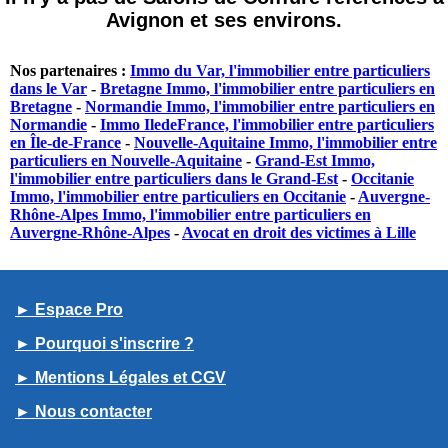
Avignon et ses environs.
Nos partenaires :
Immo du Var, l'immobilier entre particuliers
dans le Var
-
Bretagne Immo, l'immobilier entre particuliers en
Bretagne
-
Normandie Immo, l'immobilier entre particuliers en
Normandie
-
Immo IledeFrance, l'immobilier entre particuliers
en Île-de-France
-
Nouvelle-Aquitaine Immo, l'immobilier entre
particuliers en Nouvelle-Aquitaine
-
Grand-Est Immo,
l'immobilier entre particuliers dans le Grand-Est
-
Occitanie
Immo, l'immobilier entre particuliers en Occitanie
-
Auvergne-
Rhône-Alpes Immo, l'immobilier entre particuliers en
Auvergne-Rhône-Alpes
-
Avocat en droit des victimes à Lille
► Espace Pro
► Pourquoi s'inscrire ?
► Mentions Légales et CGV
► Nous contacter