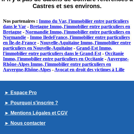
Castres et ses environs.
Nos partenaires :
Immo du Var, l'immobilier entre particuliers
dans le Var
-
Bretagne Immo, l'immobilier entre particuliers en
Bretagne
-
Normandie Immo, l'immobilier entre particuliers en
Normandie
-
Immo IledeFrance, l'immobilier entre particuliers
en Île-de-France
-
Nouvelle-Aquitaine Immo, l'immobilier entre
particuliers en Nouvelle-Aquitaine
-
Grand-Est Immo,
l'immobilier entre particuliers dans le Grand-Est
-
Occitanie
Immo, l'immobilier entre particuliers en Occitanie
-
Auvergne-
Rhône-Alpes Immo, l'immobilier entre particuliers en
Auvergne-Rhône-Alpes
-
Avocat en droit des victimes à Lille
► Espace Pro
► Pourquoi s'inscrire ?
► Mentions Légales et CGV
► Nous contacter