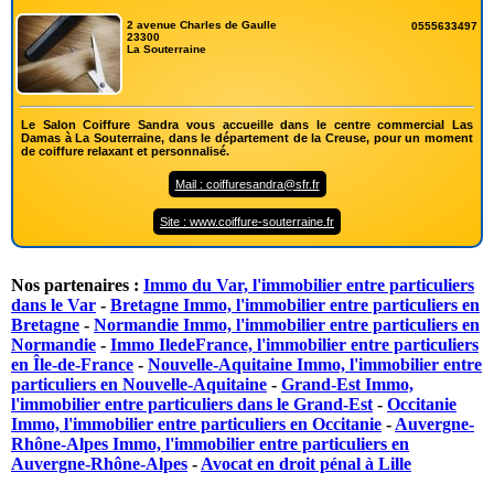
2 avenue Charles de Gaulle
0555633497
23300
La Souterraine
Le Salon Coiffure Sandra vous accueille dans le centre commercial Las
Damas à La Souterraine, dans le département de la Creuse, pour un moment
de coiffure relaxant et personnalisé.
Mail : coiffuresandra@sfr.fr
Site : www.coiffure-souterraine.fr
Nos partenaires :
Immo du Var, l'immobilier entre particuliers
dans le Var
-
Bretagne Immo, l'immobilier entre particuliers en
Bretagne
-
Normandie Immo, l'immobilier entre particuliers en
Normandie
-
Immo IledeFrance, l'immobilier entre particuliers
en Île-de-France
-
Nouvelle-Aquitaine Immo, l'immobilier entre
particuliers en Nouvelle-Aquitaine
-
Grand-Est Immo,
l'immobilier entre particuliers dans le Grand-Est
-
Occitanie
Immo, l'immobilier entre particuliers en Occitanie
-
Auvergne-
Rhône-Alpes Immo, l'immobilier entre particuliers en
Auvergne-Rhône-Alpes
-
Avocat en droit pénal à Lille