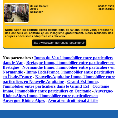
36 rue Battant
0381815959
25000
0611551345
Besançon
Notre salon de coiffure existe depuis plus de 60 ans. Nous vous proposons
des conseils en coiffure et en visagisme gratuitement. Nous réalisons des
coupes et des soins adaptés à vos cheveux.
Site : www.salon-perruques-besancon.fr
Nos partenaires :
Immo du Var, l'immobilier entre particuliers
dans le Var
-
Bretagne Immo, l'immobilier entre particuliers en
Bretagne
-
Normandie Immo, l'immobilier entre particuliers en
Normandie
-
Immo IledeFrance, l'immobilier entre particuliers
en Île-de-France
-
Nouvelle-Aquitaine Immo, l'immobilier entre
particuliers en Nouvelle-Aquitaine
-
Grand-Est Immo,
l'immobilier entre particuliers dans le Grand-Est
-
Occitanie
Immo, l'immobilier entre particuliers en Occitanie
-
Auvergne-
Rhône-Alpes Immo, l'immobilier entre particuliers en
Auvergne-Rhône-Alpes
-
Avocat en droit pénal à Lille