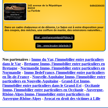
142 avenue de la République
0494330433
83210
La Farlède
Dans un cadre chaleureux et de détente, Le Salon est à votre disposition pour
des coupes, des mèches, une coiffure de mariée, des extensions naturelles...
Mail : stephaneseigland@bbox.fr
Site : www.lesalon-lafarlede.fr
Nos partenaires :
Immo du Var, l'immobilier entre particuliers
dans le Var
-
Bretagne Immo, l'immobilier entre particuliers en
Bretagne
-
Normandie Immo, l'immobilier entre particuliers en
Normandie
-
Immo IledeFrance, l'immobilier entre particuliers
en Île-de-France
-
Nouvelle-Aquitaine Immo, l'immobilier entre
particuliers en Nouvelle-Aquitaine
-
Grand-Est Immo,
l'immobilier entre particuliers dans le Grand-Est
-
Occitanie
Immo, l'immobilier entre particuliers en Occitanie
-
Auvergne-
Rhône-Alpes Immo, l'immobilier entre particuliers en
Auvergne-Rhône-Alpes
-
Avocat en droit des victimes à Lille