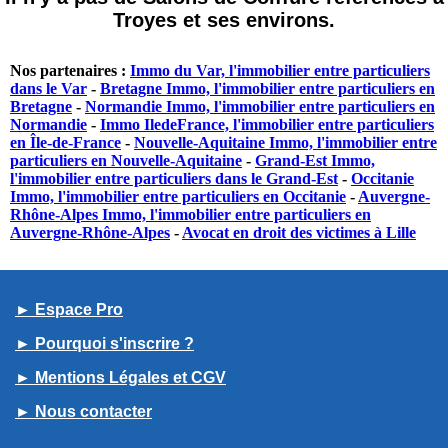
Troyes et ses environs.
Nos partenaires :
Immo du Var, l'immobilier entre particuliers
dans le Var
-
Bretagne Immo, l'immobilier entre particuliers en
Bretagne
-
Normandie Immo, l'immobilier entre particuliers en
Normandie
-
Immo IledeFrance, l'immobilier entre particuliers
en Île-de-France
-
Nouvelle-Aquitaine Immo, l'immobilier entre
particuliers en Nouvelle-Aquitaine
-
Grand-Est Immo,
l'immobilier entre particuliers dans le Grand-Est
-
Occitanie
Immo, l'immobilier entre particuliers en Occitanie
-
Auvergne-
Rhône-Alpes Immo, l'immobilier entre particuliers en
Auvergne-Rhône-Alpes
-
Avocat en droit des victimes à Lille
► Espace Pro
► Pourquoi s'inscrire ?
► Mentions Légales et CGV
► Nous contacter