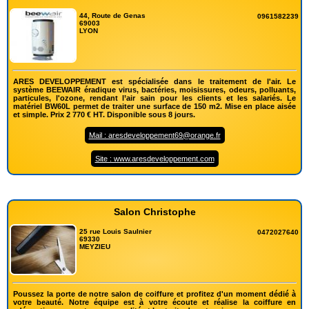
44, Route de Genas
0961582239
69003
LYON
ARES DEVELOPPEMENT est spécialisée dans le traitement de l'air. Le
système BEEWAIR éradique virus, bactéries, moisissures, odeurs, polluants,
particules, l'ozone, rendant l’air sain pour les clients et les salariés. Le
matériel BW60L permet de traiter une surface de 150 m2. Mise en place aisée
et simple. Prix 2 770 € HT. Disponible sous 8 jours.
Mail : aresdeveloppement69@orange.fr
Site : www.aresdeveloppement.com
Salon Christophe
25 rue Louis Saulnier
0472027640
69330
MEYZIEU
Poussez la porte de notre salon de coiffure et profitez d'un moment dédié à
votre beauté. Notre équipe est à votre écoute et réalise la coiffure en